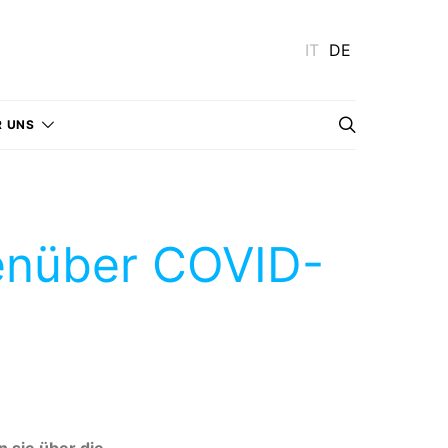
IT
DE
R UNS
genüber COVID-