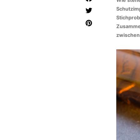
Wie stehe
Schutzimp
Stichpro
Zusammena
zwischen