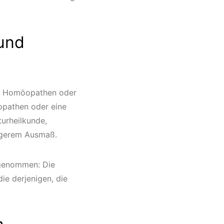
und
en Homöopathen oder
opathen oder eine
urheilkunde,
ngerem Ausmaß.
h genommen: Die
die derjenigen, die