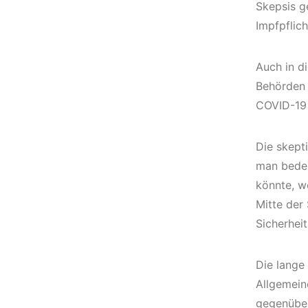
Skepsis g
Impfpflich
Auch in di
Behörden
COVID-19 
Die skept
man beden
könnte, we
Mitte der 
Sicherheit
Die lange
Allgemein
gegenüber