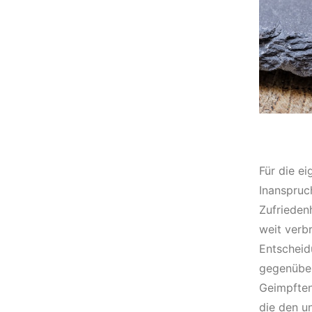
Für die e
Inanspruc
Zufrieden
weit verb
Entscheid
gegenüber
Geimpften
die den u