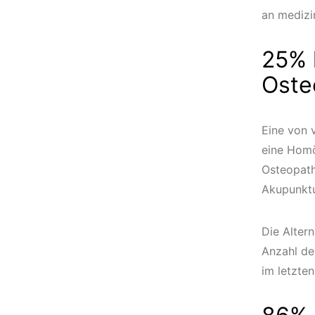
an medizi
25% 
Oste
Eine von 
eine Homö
Osteopath
Akupunktu
Die Alter
Anzahl der
im letzte