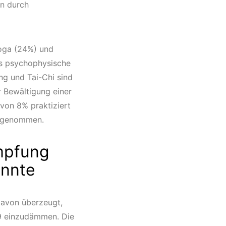
n durch
oga (24%) und
as psychophysische
g und Tai-Chi sind
r Bewältigung einer
 von 8% praktiziert
eilgenommen.
mpfung
önnte
davon überzeugt,
19 einzudämmen. Die