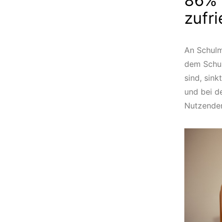
86% 
zufr
An Schulm
dem Schul
sind, sin
und bei d
Nutzenden