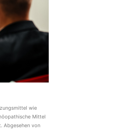
zungsmittel wie
möopathische Mittel
t. Abgesehen von