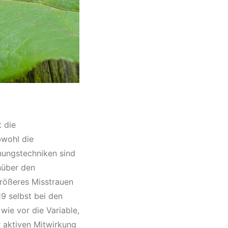
 die
bwohl die
nungstechniken sind
nüber den
rößeres Misstrauen
9 selbst bei den
ie vor die Variable,
r aktiven Mitwirkung