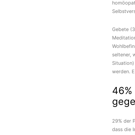
homöopath
Selbstver
Gebete (3
Meditatio
Wohlbefin
seltener,
Situation
werden. E
46% 
gege
29% der P
dass die 