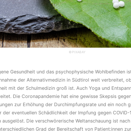
©PIXABAY
igene Gesundheit und das psychophysische Wohlbefinden ist
hnahme der Alternativmedizin in Südtirol weit verbreitet, o
heit mit der Schulmedizin groß ist. Auch Yoga und Entspan
reitet. Die Coronapandemie hat eine gewisse Skepsis gege
ungen zur Erhöhung der Durchimpfungsrate und ein noch g
 der eventuellen Schädlichkeit der Impfung gegen COVID-1
 ausgelöst. Die verschwörerische Weltanschauung ist nach w
nterschiedlichen Grad der Bereitschaft von Patient:innen zu