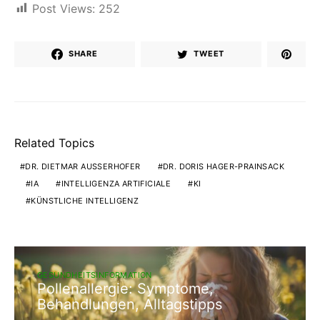
Post Views:
252
SHARE
TWEET
Related Topics
DR. DIETMAR AUSSERHOFER
DR. DORIS HAGER-PRAINSACK
IA
INTELLIGENZA ARTIFICIALE
KI
KÜNSTLICHE INTELLIGENZ
GESUNDHEITSINFORMATION
Pollenallergie: Symptome,
Behandlungen, Alltagstipps