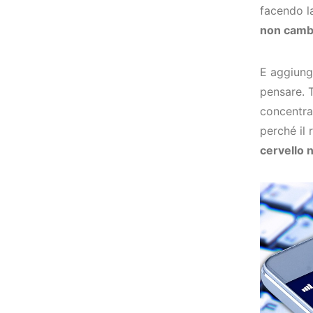
facendo l
non cambi
E aggiunge
pensare. 
concentrar
perché il 
cervello 