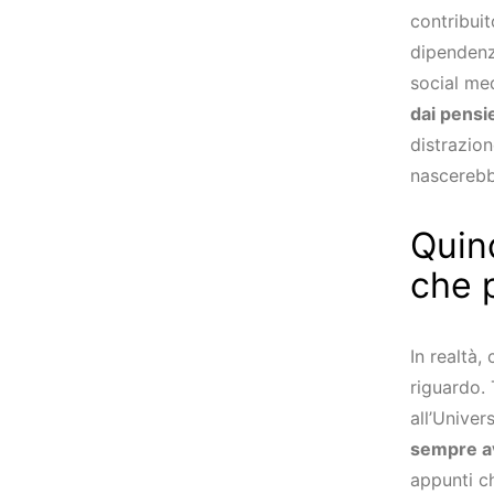
contribuit
dipendenz
social me
dai pensie
distrazion
nascerebbe
Quin
che 
In realtà
riguardo. 
all’Unive
sempre av
appunti c