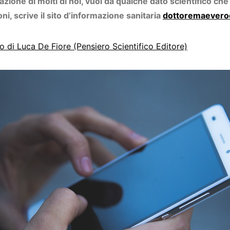
ione di molti di noi, vuoi da qualche dato scientifico che 
ni, scrive il sito d’informazione sanitaria
dottoremaeveroc
lo di
Luca De Fiore (Pensiero Scientifico Editore)