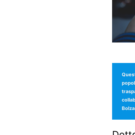
Quest
popol
trasp
colla
Bolza
Dott