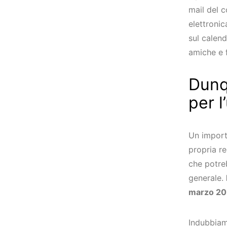
mail del c
elettroni
sul calend
amiche e f
Dunq
per 
Un import
propria re
che potreb
generale.
marzo 202
Indubbiame