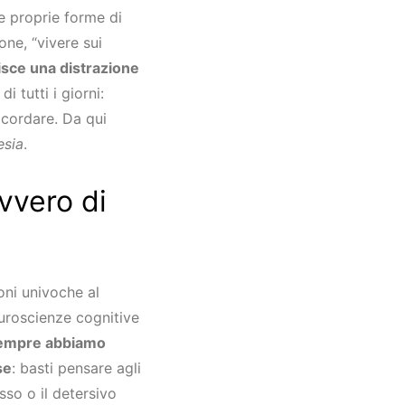
 e proprie forme di
ne, “vivere sui
isce una distrazione
i tutti i giorni:
icordare. Da qui
esia
.
vvero di
oni univoche al
euroscienze cognitive
empre abbiamo
se
: basti pensare agli
so o il detersivo