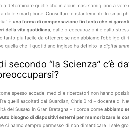
o a determinare quelle che in alcuni casi somigliano a vere
a dallo smartphone. Consultare costantemente lo smartpho
dia” è
una forma di compensazione fin tanto che ci garant
ri della vita quotidiana
, dalle preoccupazioni e dallo stress d
e tanto più facile da ottenere se non abbiamo l’obbligo di r
 quella che il quotidiano inglese ha definito la
digital amn
di secondo “la Scienza” c’è da
preoccuparsi?
, come spesso accade, medici e ricercatori non hanno posizi
Tra quelli ascoltati dal Guardian, Chris Bird – docente di N
rsità del Sussex in Gran Bretagna – ricorda come
abbiamo s
uto bisogno di dispositivi esterni per memorizzare le co
he ci hanno sempre permesso di non dimenticare il sale gros