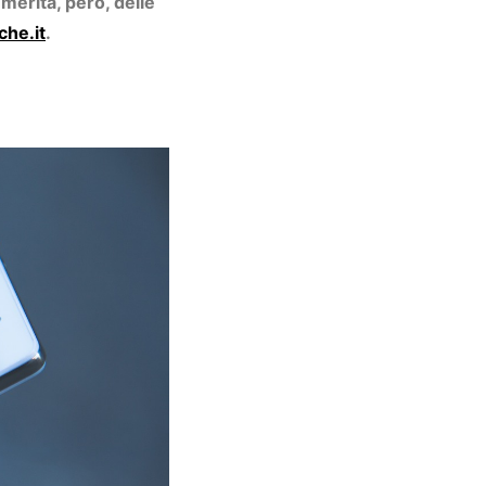
merita, però, delle
he.it
.