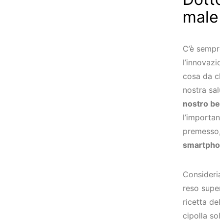
male 
C’è sempre
l’innovazi
cosa da c
nostra sal
nostro b
l’importan
premesso,
smartphon
Consideri
reso super
ricetta d
cipolla so