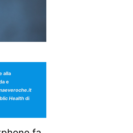
re alla
da e
maeveroche.it
blic Health
di
rtphone fa