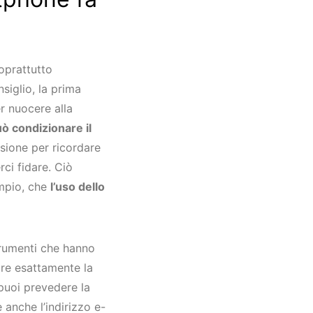
soprattutto
siglio, la prima
r nuocere alla
ò condizionare il
ione per ricordare
rci fidare. Ciò
empio, che
l’uso dello
trumenti che hanno
are esattamente la
puoi prevedere la
 anche l’indirizzo e-