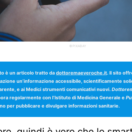
©PIXABAY
o è un articolo tratto da
dottoremaeveroche.it
. Il sito off
azione un’informazione accessibile, scientificamente soli
arente, e ai Medici strumenti comunicativi nuovi.
Dottore
bora regolarmente con l’Istituto di Medicina Generale e
Pu
no per pubblicare e divulgare informazioni sanitarie.
ore, quindi è vero che lo sma