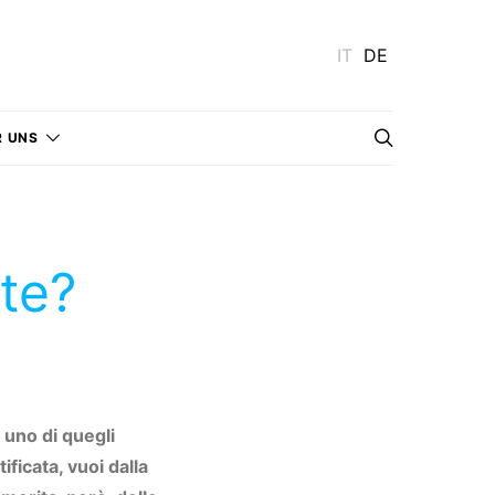
IT
DE
R UNS
ute?
 uno di quegli
ficata, vuoi dalla