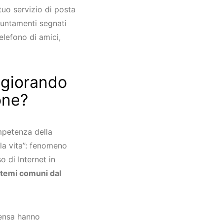
tuo servizio di posta
puntamenti segnati
elefono di amici,
ggiorando
one?
mpetenza della
la vita”: fenomeno
 di Internet in
 temi comuni dal
tensa hanno