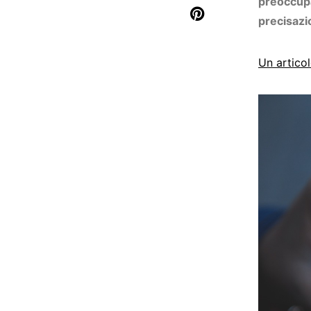
preoccupaz
precisazio
Un
artico