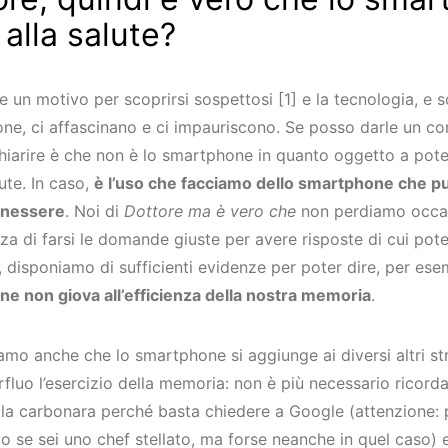
alla salute?
 un motivo per scoprirsi sospettosi [1] e la tecnologia, e 
one, ci affascinano e ci impauriscono. Se posso darle un con
hiarire è che non è lo smartphone in quanto oggetto a pote
ute. In caso,
è l’uso che facciamo dello smartphone che pu
enessere
. Noi di
Dottore ma è vero che
non perdiamo occas
za di farsi le domande giuste per avere risposte di cui pote
 disponiamo di sufficienti evidenze per poter dire, per es
e non giova all’efficienza della nostra memoria
.
amo anche che lo smartphone si aggiunge ai diversi altri s
fluo l’esercizio della memoria: non è più necessario ricord
ella carbonara perché basta chiedere a Google (attenzione: 
lo se sei uno chef stellato, ma forse neanche in quel caso) e