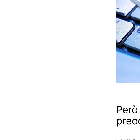
Però
preo