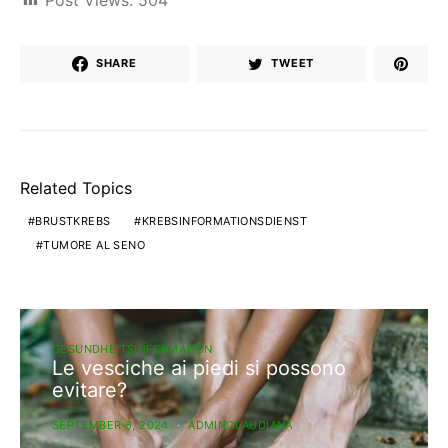
SHARE
TWEET
Related Topics
BRUSTKREBS
KREBSINFORMATIONSDIENST
TUMORE AL SENO
GESUNDHEITSINFORMATION
Le vesciche ai piedi si possono
evitare?
SEPTEMBER 6, 2024
ADMINCLAUDIANA