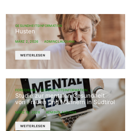
GESUNDHEITSINFORMATION
Husten
MÄRZ 2, 2026
ADMINCLAUDIANA
WEITERLESEN
FORSCHUNG
GESUNDHEITSINFORMATION
Studie zur mentalen Gesundheit
von Frauen und Männern in Südtirol
MÄRZ 18, 2026
ADMINCLAUDIANA
WEITERLESEN