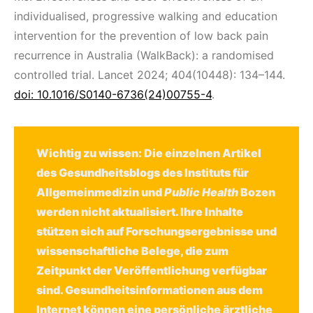
individualised, progressive walking and education
intervention for the prevention of low back pain
recurrence in Australia (WalkBack): a randomised
controlled trial. Lancet 2024; 404(10448): 134–144.
doi: 10.1016/S0140-6736(24)00755-4
.
Wichtig zu wissen: Die einzelnen Artikel
des Gesundheitsblogs des Instituts für
Allgemeinmedizin und
Public Health
Bozen
werden nicht aktualisiert. Ihre Inhalte
stützen sich auf Forschungsergebnisse und
wissenschaftliche Belege, die zum
Zeitpunkt der Veröffentlichung verfügbar
sind. Gesundheitsinformationen aus dem
Internet können eine persönliche ärztliche