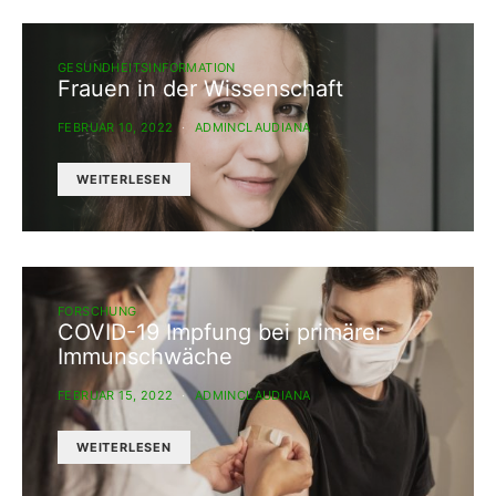
GESUNDHEITSINFORMATION
Frauen in der Wissenschaft
FEBRUAR 10, 2022
ADMINCLAUDIANA
WEITERLESEN
FORSCHUNG
COVID-19 Impfung bei primärer
Immunschwäche
FEBRUAR 15, 2022
ADMINCLAUDIANA
WEITERLESEN