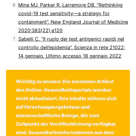
Mina MJ, Parker R, Larremore DB. “Rethinking
covid-19 test sensitivity—a strategy for
containment”. New England Journal of Medicine
2020;383(22),e120
Sabelli C. “Il ruolo dei test antigenici rapidi nel
controllo dell’epidemia”. Scienza in rete 21022;
14 gennaio. Ultimo accesso 18 gennaio 2022
Wichtig zu wissen: Die einzelnen Artikel
des Online-Gesundheitsportals werden
nicht aktualisiert. Ihre Inhalte stützen sich
auf Forschungsergebnisse und
wissenschaftliche Belege, die zum
Zeitpunkt der Veröffentlichung verfügbar
sind. Gesundheitsinformationen aus dem