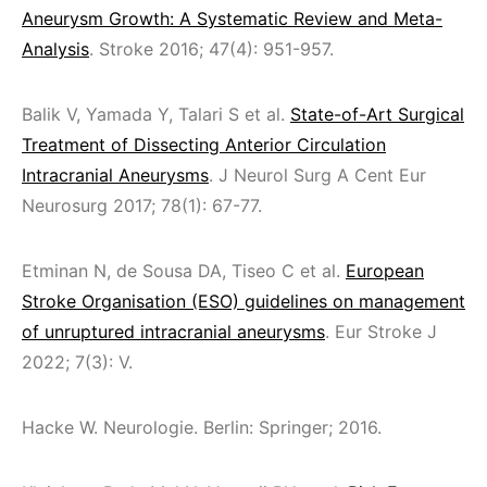
Aneurysm Growth: A Systematic Review and Meta-
Analysis
. Stroke 2016; 47(4): 951-957.
Balik V, Yamada Y, Talari S et al.
State-of-Art Surgical
Treatment of Dissecting Anterior Circulation
Intracranial Aneurysms
. J Neurol Surg A Cent Eur
Neurosurg 2017; 78(1): 67-77.
Etminan N, de Sousa DA, Tiseo C et al.
European
Stroke Organisation (ESO) guidelines on management
of unruptured intracranial aneurysms
. Eur Stroke J
2022; 7(3): V.
Hacke W. Neurologie. Berlin: Springer; 2016.