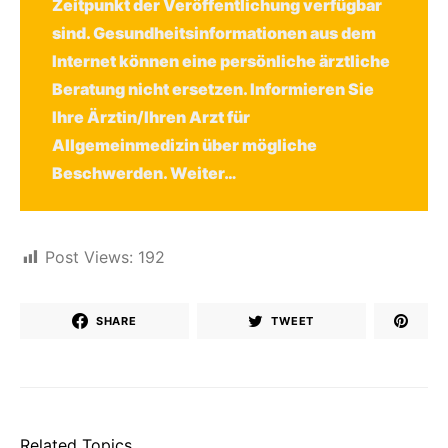
Zeitpunkt der Veröffentlichung verfügbar
sind. Gesundheitsinformationen aus dem
Internet können eine persönliche ärztliche
Beratung nicht ersetzen. Informieren Sie
Ihre Ärztin/Ihren Arzt für
Allgemeinmedizin über mögliche
Beschwerden.
Weiter…
Post Views:
192
SHARE
TWEET
Related Topics