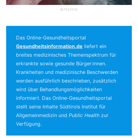
©FREEPIK
Das Online-Gesundheitsportal
Gesundheitsinformation.de
liefert ein
breites medizinisches Themenspektrum für
erkrankte sowie gesunde Bürger:innen.
Krankheiten und medizinische Beschwerden
werden ausführlich beschrieben, zusätzlich
wird über Behandlungsmöglichkeiten
informiert. Das Online-Gesundheitsportal
stellt seine Inhalte Südtirols Institut für
Allgemeinmedizin und
Public Health
zur
Verfügung.