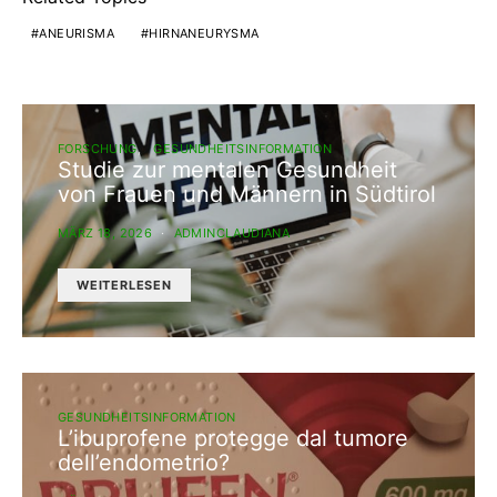
ANEURISMA
HIRNANEURYSMA
FORSCHUNG
GESUNDHEITSINFORMATION
Studie zur mentalen Gesundheit
von Frauen und Männern in Südtirol
MÄRZ 18, 2026
ADMINCLAUDIANA
WEITERLESEN
GESUNDHEITSINFORMATION
L’ibuprofene protegge dal tumore
dell’endometrio?