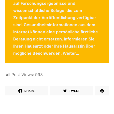
auf Forschungsergebnisse und
wissenschaftliche Belege, die zum
Zeitpunkt der Veröffentlichung verfügbar
sind. Gesundheitsinformationen aus dem
Internet können eine persönliche ärztliche
Beratung nicht ersetzen. Informieren Sie
Ihren Hausarzt oder Ihre Hausärztin über
mögliche Beschwerden.
Weiter…
Post Views:
993
SHARE
TWEET