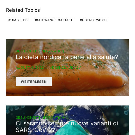
Related Topics
DIABETES
SCHWANGERSCHAFT
ÜBERGEWICHT
GESUNDHEITSINFORMATION
La dieta nordica fa bene alla salute?
AUGUST 4, 2022
ADMINCLAUDIANA
WEITERLESEN
GESUNDHEITSINFORMATION
Ci saranno sempre nuove varianti di
SARS-CoV-2?