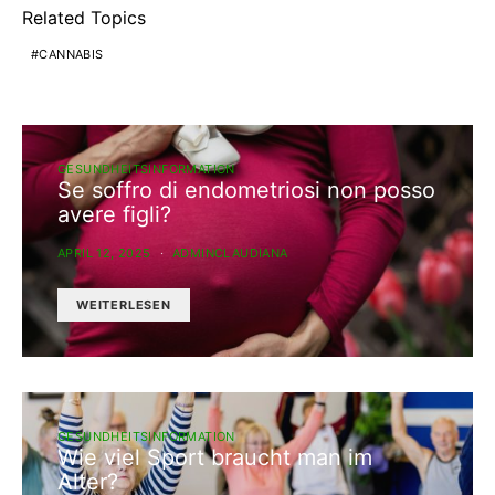
Related Topics
CANNABIS
GESUNDHEITSINFORMATION
Se soffro di endometriosi non posso
avere figli?
APRIL 12, 2025
ADMINCLAUDIANA
WEITERLESEN
GESUNDHEITSINFORMATION
Wie viel Sport braucht man im
Alter?