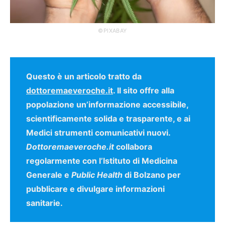
©PIXABAY
Questo è un articolo tratto da
dottoremaeveroche.it
. Il sito offre alla
popolazione un’informazione accessibile,
scientificamente solida e trasparente, e ai
Medici strumenti comunicativi nuovi.
Dottoremaeveroche.it
collabora
regolarmente con l’Istituto di Medicina
Generale e
Public Health
di Bolzano per
pubblicare e divulgare informazioni
sanitarie.