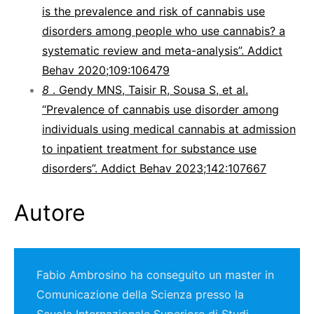
is the prevalence and risk of cannabis use
disorders among people who use cannabis? a
systematic review and meta-analysis”. Addict
Behav 2020;109:106479
8
. Gendy MNS, Taisir R, Sousa S, et al.
“Prevalence of cannabis use disorder among
individuals using medical cannabis at admission
to inpatient treatment for substance use
disorders”. Addict Behav 2023;142:107667
Autore
Fabio Ambrosino ha conseguito un master in
Comunicazione della Scienza presso la
Scuola Internazionale Superiore di Studi