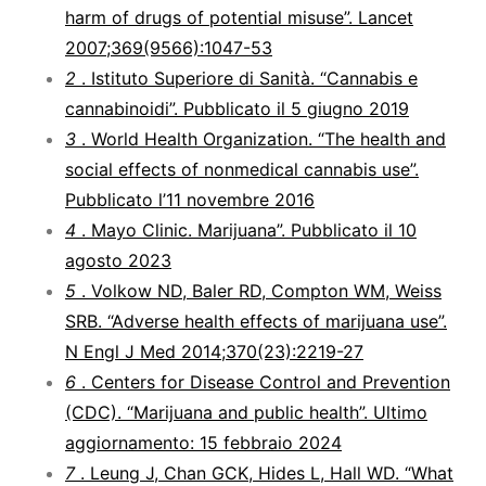
harm of drugs of potential misuse”. Lancet
2007;369(9566):1047-53
2
. Istituto Superiore di Sanità. “Cannabis e
cannabinoidi”. Pubblicato il 5 giugno 2019
3
. World Health Organization. “The health and
social effects of nonmedical cannabis use”.
Pubblicato l’11 novembre 2016
4
. Mayo Clinic. Marijuana”. Pubblicato il 10
agosto 2023
5
. Volkow ND, Baler RD, Compton WM, Weiss
SRB. “Adverse health effects of marijuana use”.
N Engl J Med 2014;370(23):2219-27
6
. Centers for Disease Control and Prevention
(CDC). “Marijuana and public health”. Ultimo
aggiornamento: 15 febbraio 2024
7
. Leung J, Chan GCK, Hides L, Hall WD. “What