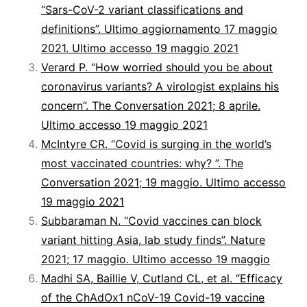
“Sars-CoV-2 variant classifications and
definitions”. Ultimo aggiornamento 17 maggio
2021. Ultimo accesso 19 maggio 2021
Verard P. “How worried should you be about
coronavirus variants? A virologist explains his
concern”. The Conversation 2021; 8 aprile.
Ultimo accesso 19 maggio 2021
McIntyre CR. “Covid is surging in the world’s
most vaccinated countries: why? ”. The
Conversation 2021; 19 maggio. Ultimo accesso
19 maggio 2021
Subbaraman N. “Covid vaccines can block
variant hitting Asia, lab study finds”. Nature
2021; 17 maggio. Ultimo accesso 19 maggio
Madhi SA, Baillie V, Cutland CL, et al. “Efficacy
of the ChAdOx1 nCoV-19 Covid-19 vaccine