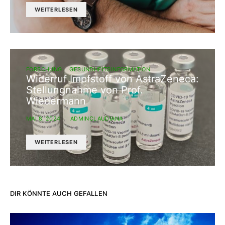
WEITERLESEN
FORSCHUNG
GESUNDHEITSINFORMATION
Widerruf Impfstoff von AstraZeneca:
Stellungnahme von Prof.
Wiedermann
MAI 8, 2024
ADMINCLAUDIANA
WEITERLESEN
DIR KÖNNTE AUCH GEFALLEN