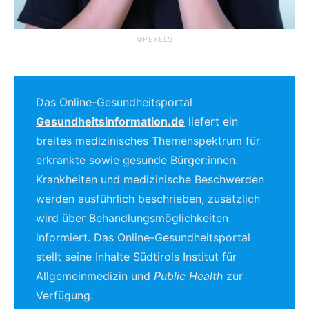
©PEXELS
Das Online-Gesundheitsportal
Gesundheitsinformation.de
liefert ein
breites medizinisches Themenspektrum für
erkrankte sowie gesunde Bürger:innen.
Krankheiten und medizinische Beschwerden
werden ausführlich beschrieben, zusätzlich
wird über Behandlungsmöglichkeiten
informiert. Das Online-Gesundheitsportal
stellt seine Inhalte Südtirols Institut für
Allgemeinmedizin und
Public Health
zur
Verfügung.