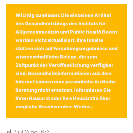
Wichtig zu wissen: Die einzelnen Artikel
des Gesundheitsblogs des Instituts für
Allgemeinmedizin und
Public Health
Bozen
werden nicht aktualisiert. Ihre Inhalte
stützen sich auf Forschungsergebnisse und
wissenschaftliche Belege, die zum
Zeitpunkt der Veröffentlichung verfügbar
sind. Gesundheitsinformationen aus dem
Internet können eine persönliche ärztliche
Beratung nicht ersetzen. Informieren Sie
Ihren Hausarzt oder Ihre Hausärztin über
mögliche Beschwerden.
Weiter…
Post Views:
673