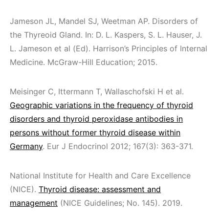
Jameson JL, Mandel SJ, Weetman AP. Disorders of
the Thyreoid Gland. In: D. L. Kaspers, S. L. Hauser, J.
L. Jameson et al (Ed). Harrison’s Principles of Internal
Medicine. McGraw-Hill Education; 2015.
Meisinger C, Ittermann T, Wallaschofski H et al.
Geographic variations in the frequency of thyroid
disorders and thyroid peroxidase antibodies in
persons without former thyroid disease within
Germany
. Eur J Endocrinol 2012; 167(3): 363-371.
National Institute for Health and Care Excellence
(NICE).
Thyroid disease: assessment and
management
(NICE Guidelines; No. 145). 2019.