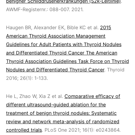
benigner Schilddrüsenerkrankungen (S2k-Leitlinie)
.
AWMF-Registernr.: 088-007. 2021.
Haugen BR, Alexander EK, Bible KC et al.
2015
American Thyroid Association Management
Guidelines for Adult Patients with Thyroid Nodules
and Differentiated Thyroid Cancer The American
Thyroid Association Guidelines Task Force on Thyroid
Nodules and Differentiated Thyroid Cancer
. Thyroid
2016; 26(1): 1-133.
He L, Zhao W, Xia Z et al.
Comparative efficacy of
different ultrasound-guided ablation for the
treatment of benign thyroid nodules: Systematic
review and network meta-analysis of randomized
controlled trials
. PLoS One 2021; 16(1): e0243864.