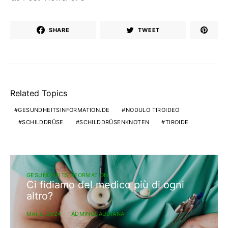
SHARE
TWEET
Related Topics
GESUNDHEITSINFORMATION.DE
NODULO TIROIDEO
SCHILDDRÜSE
SCHILDDRÜSENKNOTEN
TIROIDE
GESUNDHEITSINFORMATION
Ci fidiamo del medico più di ogni
altro?
MAI 2, 2024
ADMINCLAUDIANA