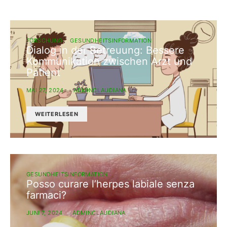
FORSCHUNG
GESUNDHEITSINFORMATION
Dialog in der Betreuung: Bessere
Kommunikation zwischen Arzt und
Patient
MAI 27, 2024
ADMINCLAUDIANA
WEITERLESEN
GESUNDHEITSINFORMATION
Posso curare l’herpes labiale senza
farmaci?
JUNI 7, 2024
ADMINCLAUDIANA